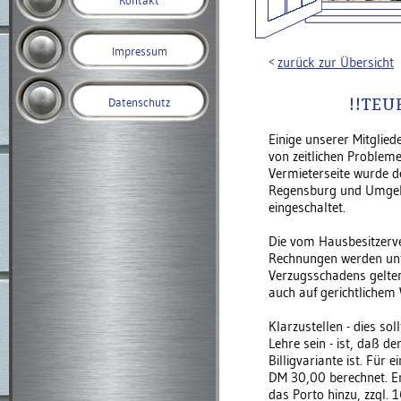
Kontakt
Impressum
zurück zur Übersicht
!!TEU
Datenschutz
Einige unserer Mitglied
von zeitlichen Problem
Vermieterseite wurde d
Regensburg und Umgebu
eingeschaltet.
Die vom Hausbesitzerver
Rechnungen werden un
Verzugsschadens gelte
auch auf gerichtlichem
Klarzustellen - dies sol
Lehre sein - ist, daß d
Billigvariante ist. Fü
DM 30,00 berechnet. E
das Porto hinzu, zzgl. 