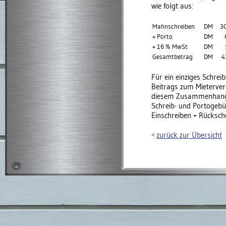
wie folgt aus:
Mahnschreiben
DM
3
+ Porto
DM
+ 16 % MwSt
DM
Gesamtbetrag
DM
4
Für ein einziges Schrei
Beitrags zum Mieterverei
diesem Zusammenhang 
Schreib- und Portogebü
Einschreiben + Rücksch
zurück zur Übersicht