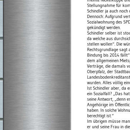
Stellungnahme für kom
Schindler ja auch noch
Dennoch: Aufgrund vert
Sozialwohnung des SPD
gekündigt werden.
Schindler selber ist s
da welche aus durchsi
stellen wollen“. Die wü
Rechtsgrundlage sagt a
Bindung bis 2014 fällt
dem allgemeinen Mietsp
Verträge, die damals v
Oberpfalz, der Stadtb
Landesbodenkreditanst
wurden. Alles völlig ein
Ist Schindler aber, da 
ein Sozialfall? „Das hat
seine Antwort, „denn es
Angehörige im Öffentli
haben. In solche Wohnu
berechtigt ist.“
Im übrigen müsse man k
er und seine Frau in 