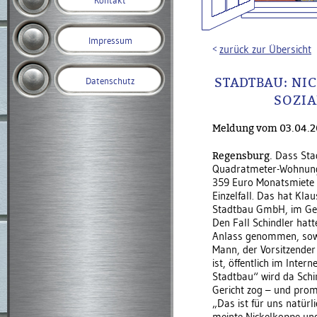
Kontakt
Impressum
zurück zur Übersicht
STADTBAU: NI
Datenschutz
SOZI
Meldung vom 03.04.20
Regensburg.
Dass Stad
Quadratmeter-Wohnung i
359 Euro Monatsmiete 
Einzelfall. Das hat Kla
Stadtbau GmbH, im Ges
Den Fall Schindler hatt
Anlass genommen, sowo
Mann, der Vorsitzende
ist, öffentlich im Inte
Stadtbau“ wird da Schi
Gericht zog – und promp
„Das ist für uns natürli
meinte Nickelkoppe und